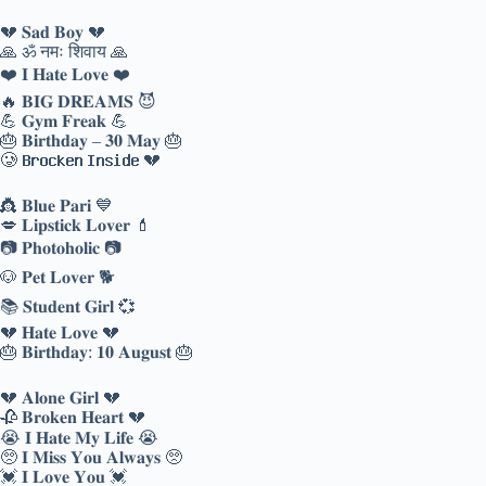
💔 𝐒𝐚𝐝 𝐁𝐨𝐲 💔
🙏 ॐ नमः शिवाय 🙏
❤️ 𝐈 𝐇𝐚𝐭𝐞 𝐋𝐨𝐯𝐞 ❤️
🔥 𝐁𝐈𝐆 𝐃𝐑𝐄𝐀𝐌𝐒 😈
💪 𝐆𝐲𝐦 𝐅𝐫𝐞𝐚𝐤 💪
🎂 𝐁𝐢𝐫𝐭𝐡𝐝𝐚𝐲 – 𝟑𝟎 𝐌𝐚𝐲 🎂
🥲 𝐁𝐫𝐨𝐜𝐤𝐞𝐧 𝐈𝐧𝐬𝐢𝐝𝐞 💔
👸 𝐁𝐥𝐮𝐞 𝐏𝐚𝐫𝐢 💙
💋 𝐋𝐢𝐩𝐬𝐭𝐢𝐜𝐤 𝐋𝐨𝐯𝐞𝐫 💄
📷 𝐏𝐡𝐨𝐭𝐨𝐡𝐨𝐥𝐢𝐜 📷
🐶 𝐏𝐞𝐭 𝐋𝐨𝐯𝐞𝐫 🐕
📚 𝐒𝐭𝐮𝐝𝐞𝐧𝐭 𝐆𝐢𝐫𝐥 💞
💔 𝐇𝐚𝐭𝐞 𝐋𝐨𝐯𝐞 💔
🎂 𝐁𝐢𝐫𝐭𝐡𝐝𝐚𝐲: 𝟏𝟎 𝐀𝐮𝐠𝐮𝐬𝐭 🎂
💔 𝐀𝐥𝐨𝐧𝐞 𝐆𝐢𝐫𝐥 💔
🥀 𝐁𝐫𝐨𝐤𝐞𝐧 𝐇𝐞𝐚𝐫𝐭 💔
😭 𝐈 𝐇𝐚𝐭𝐞 𝐌𝐲 𝐋𝐢𝐟𝐞 😭
🥺 𝐈 𝐌𝐢𝐬𝐬 𝐘𝐨𝐮 𝐀𝐥𝐰𝐚𝐲𝐬 🥺
💓 𝐈 𝐋𝐨𝐯𝐞 𝐘𝐨𝐮 💓