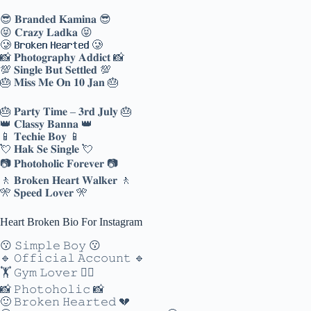
😎 𝐁𝐫𝐚𝐧𝐝𝐞𝐝 𝐊𝐚𝐦𝐢𝐧𝐚 😎
😝 𝐂𝐫𝐚𝐳𝐲 𝐋𝐚𝐝𝐤𝐚 😝
🥲 𝐁𝐫𝐨𝐤𝐞𝐧 𝐇𝐞𝐚𝐫𝐭𝐞𝐝 🥲
📸 𝐏𝐡𝐨𝐭𝐨𝐠𝐫𝐚𝐩𝐡𝐲 𝐀𝐝𝐝𝐢𝐜𝐭 📸
💯 𝐒𝐢𝐧𝐠𝐥𝐞 𝐁𝐮𝐭 𝐒𝐞𝐭𝐭𝐥𝐞𝐝 💯
🎂 𝐌𝐢𝐬𝐬 𝐌𝐞 𝐎𝐧 𝟏𝟎 𝐉𝐚𝐧 🎂
🎂 𝐏𝐚𝐫𝐭𝐲 𝐓𝐢𝐦𝐞 – 𝟑𝐫𝐝 𝐉𝐮𝐥𝐲 🎂
👑 𝐂𝐥𝐚𝐬𝐬𝐲 𝐁𝐚𝐧𝐧𝐚 👑
📱 𝐓𝐞𝐜𝐡𝐢𝐞 𝐁𝐨𝐲 📱
💘 𝐇𝐚𝐤 𝐒𝐞 𝐒𝐢𝐧𝐠𝐥𝐞 💘
📷 𝐏𝐡𝐨𝐭𝐨𝐡𝐨𝐥𝐢𝐜 𝐅𝐨𝐫𝐞𝐯𝐞𝐫 📷
🚶 𝐁𝐫𝐨𝐤𝐞𝐧 𝐇𝐞𝐚𝐫𝐭 𝐖𝐚𝐥𝐤𝐞𝐫 🚶
🎌 𝐒𝐩𝐞𝐞𝐝 𝐋𝐨𝐯𝐞𝐫 🎌
Heart Broken Bio For Instagram
😗 𝚂𝚒𝚖𝚙𝚕𝚎 𝙱𝚘𝚢 😗
🔹 𝙾𝚏𝚏𝚒𝚌𝚒𝚊𝚕 𝙰𝚌𝚌𝚘𝚞𝚗𝚝 🔹
🏋️ 𝙶𝚢𝚖 𝙻𝚘𝚟𝚎𝚛 🏋️‍♂️
📸 𝙿𝚑𝚘𝚝𝚘𝚑𝚘𝚕𝚒𝚌 📸
🙂 𝙱𝚛𝚘𝚔𝚎𝚗 𝙷𝚎𝚊𝚛𝚝𝚎𝚍 💔