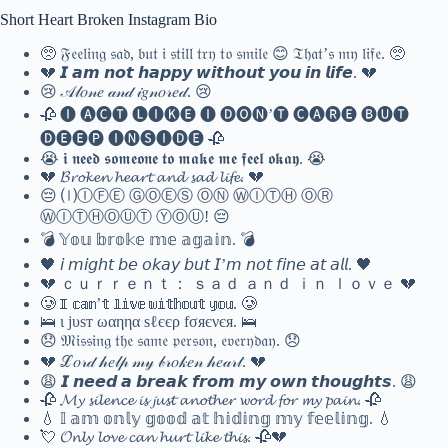
Short Heart Broken Instagram Bio
🥺 𝔉𝔢𝔢𝔩𝔦𝔫𝔤 𝔰𝔞𝔡, 𝔟𝔲𝔱 𝔦 𝔰𝔱𝔦𝔩𝔩 𝔱𝔯𝔶 𝔱𝔬 𝔰𝔪𝔦𝔩𝔢 😊 𝔗𝔥𝔞𝔱’𝔰 𝔪𝔶 𝔩𝔦𝔣𝔢. 🥺
💔 𝙄 𝙖𝙢 𝙣𝙤𝙩 𝙝𝙖𝙥𝙥𝙮 𝙬𝙞𝙩𝙝𝙤𝙪𝙩 𝙮𝙤𝙪 𝙞𝙣 𝙡𝙞𝙛𝙚. 💔
😢 𝒜𝓁𝑜𝓃𝑒 𝒶𝓃𝒹 𝒾𝑔𝓃𝑜𝓇𝑒𝒹. 😢
🥀 🅘 🅐🅒🅣 🅛🅘🅚🅔 🅘 🅓🅞🅝’🅣 🅒🅐🅡🅔 🅑🅤🅣
🅓🅔🅔🅟 🅘🅝🅢🅘🅓🅔 🥀
😭 𝖎 𝖓𝖊𝖊𝖉 𝖘𝖔𝖒𝖊𝖔𝖓𝖊 𝖙𝖔 𝖒𝖆𝖐𝖊 𝖒𝖊 𝖋𝖊𝖊𝖑 𝖔𝖐𝖆𝖞. 😭
💔 𝓑𝓻𝓸𝓴𝓮𝓷 𝓱𝓮𝓪𝓻𝓽 𝓪𝓷𝓭 𝓼𝓪𝓭 𝓵𝓲𝓯𝓮. 💔
😔 ⒧ⒾⒻⒺ ⒼⓄⒺⓈ ⓄⓃ ⓌⒾⓉⒽ ⓄⓇ
ⓌⒾⓉⒽⓄⓊⓉ ⓎⓄⓊ! 😔
💣 𝕐𝕠𝕦 𝕓𝕣𝕠𝕜𝕖 𝕞𝕖 𝕒𝕘𝕒𝕚𝕟. 💣
🖤 𝘪 𝘮𝘪𝘨𝘩𝘵 𝘣𝘦 𝘰𝘬𝘢𝘺 𝘣𝘶𝘵 𝘐’𝘮 𝘯𝘰𝘵 𝘧𝘪𝘯𝘦 𝘢𝘵 𝘢𝘭𝘭. 🖤
💔 ｃｕｒｒｅｎｔ： ｓａｄ ａｎｄ ｉｎ ｌｏｖｅ 💔
🥲 𝕀 𝕔𝕒𝕟’𝕥 𝕝𝕚𝕧𝕖 𝕨𝕚𝕥𝕙𝕠𝕦𝕥 𝕪𝕠𝕦. 🥲
🛌 ι јυѕт ωαηηα ѕℓєєρ fσяєνєя. 🛌
😞 𝔐𝔦𝔰𝔰𝔦𝔫𝔤 𝔱𝔥𝔢 𝔰𝔞𝔪𝔢 𝔭𝔢𝔯𝔰𝔬𝔫, 𝔢𝔳𝔢𝔯𝔶𝔡𝔞𝔶. 😞
💔 ℒ𝑜𝓇𝒹 𝒽𝑒𝓁𝓅 𝓂𝓎 𝒷𝓇𝑜𝓀𝑒𝓃 𝒽𝑒𝒶𝓇𝓉. 💔
😩 𝙄 𝙣𝙚𝙚𝙙 𝙖 𝙗𝙧𝙚𝙖𝙠 𝙛𝙧𝙤𝙢 𝙢𝙮 𝙤𝙬𝙣 𝙩𝙝𝙤𝙪𝙜𝙝𝙩𝙨. 😩
🥀 𝓜𝔂 𝓼𝓲𝓵𝓮𝓷𝓬𝓮 𝓲𝓼 𝓳𝓾𝓼𝓽 𝓪𝓷𝓸𝓽𝓱𝓮𝓻 𝔀𝓸𝓻𝓭 𝓯𝓸𝓻 𝓶𝔂 𝓹𝓪𝓲𝓷. 🥀
💧 𝕀 𝕒𝕞 𝕠𝕟𝕝𝕪 𝕘𝕠𝕠𝕕 𝕒𝕥 𝕙𝕚𝕕𝕚𝕟𝕘 𝕞𝕪 𝕗𝕖𝕖𝕝𝕚𝕟𝕘. 💧
💘 𝓞𝓷𝓵𝔂 𝓵𝓸𝓿𝓮 𝓬𝓪𝓷 𝓱𝓾𝓻𝓽 𝓵𝓲𝓴𝓮 𝓽𝓱𝓲𝓼. 🥀💔