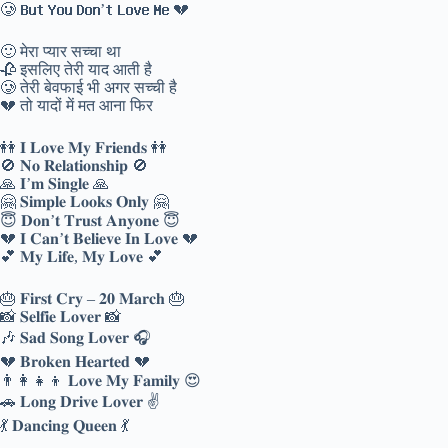
🥲 𝐁𝐮𝐭 𝐘𝐨𝐮 𝐃𝐨𝐧’𝐭 𝐋𝐨𝐯𝐞 𝐌𝐞 💔
🙂 मेरा प्यार सच्चा था
🥀 इसलिए तेरी याद आती है
🥲 तेरी बेवफाई भी अगर सच्ची है
💔 तो यादों में मत आना फिर
👭 𝐈 𝐋𝐨𝐯𝐞 𝐌𝐲 𝐅𝐫𝐢𝐞𝐧𝐝𝐬 👭
🚫 𝐍𝐨 𝐑𝐞𝐥𝐚𝐭𝐢𝐨𝐧𝐬𝐡𝐢𝐩 🚫
🙏 𝐈’𝐦 𝐒𝐢𝐧𝐠𝐥𝐞 🙏
🤗 𝐒𝐢𝐦𝐩𝐥𝐞 𝐋𝐨𝐨𝐤𝐬 𝐎𝐧𝐥𝐲 🤗
😇 𝐃𝐨𝐧’𝐭 𝐓𝐫𝐮𝐬𝐭 𝐀𝐧𝐲𝐨𝐧𝐞 😇
💔 𝐈 𝐂𝐚𝐧’𝐭 𝐁𝐞𝐥𝐢𝐞𝐯𝐞 𝐈𝐧 𝐋𝐨𝐯𝐞 💔
💕 𝐌𝐲 𝐋𝐢𝐟𝐞, 𝐌𝐲 𝐋𝐨𝐯𝐞 💕
🎂 𝐅𝐢𝐫𝐬𝐭 𝐂𝐫𝐲 – 𝟐𝟎 𝐌𝐚𝐫𝐜𝐡 🎂
📸 𝐒𝐞𝐥𝐟𝐢𝐞 𝐋𝐨𝐯𝐞𝐫 📸
🎶 𝐒𝐚𝐝 𝐒𝐨𝐧𝐠 𝐋𝐨𝐯𝐞𝐫 🎧
💔 𝐁𝐫𝐨𝐤𝐞𝐧 𝐇𝐞𝐚𝐫𝐭𝐞𝐝 💔
👨‍👩‍👧‍👦 𝐋𝐨𝐯𝐞 𝐌𝐲 𝐅𝐚𝐦𝐢𝐥𝐲 😍
🚗 𝐋𝐨𝐧𝐠 𝐃𝐫𝐢𝐯𝐞 𝐋𝐨𝐯𝐞𝐫 ✌
💃 𝐃𝐚𝐧𝐜𝐢𝐧𝐠 𝐐𝐮𝐞𝐞𝐧 💃