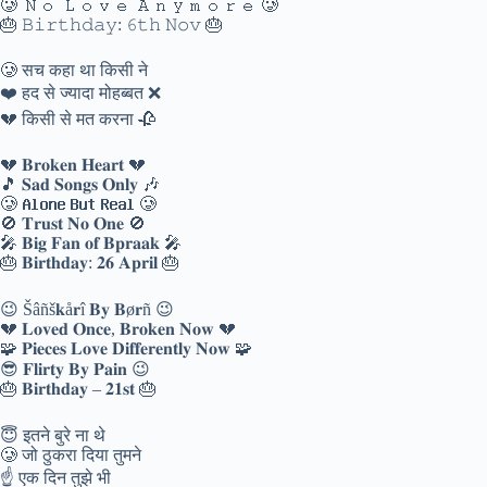
🥲 𝙽𝚘 𝙻𝚘𝚟𝚎 𝙰𝚗𝚢𝚖𝚘𝚛𝚎 🥲
🎂 𝙱𝚒𝚛𝚝𝚑𝚍𝚊𝚢: 𝟼𝚝𝚑 𝙽𝚘𝚟 🎂
🥲 सच कहा था किसी ने
❤️ हद से ज्यादा मोहब्बत ❌
💔 किसी से मत करना 🥀
💔 𝐁𝐫𝐨𝐤𝐞𝐧 𝐇𝐞𝐚𝐫𝐭 💔
🎵 𝐒𝐚𝐝 𝐒𝐨𝐧𝐠𝐬 𝐎𝐧𝐥𝐲 🎶
🥲 𝐀𝐥𝐨𝐧𝐞 𝐁𝐮𝐭 𝐑𝐞𝐚𝐥 🥲
🚫 𝐓𝐫𝐮𝐬𝐭 𝐍𝐨 𝐎𝐧𝐞 🚫
🎤 𝐁𝐢𝐠 𝐅𝐚𝐧 𝐨𝐟 𝐁𝐩𝐫𝐚𝐚𝐤 🎤
🎂 𝐁𝐢𝐫𝐭𝐡𝐝𝐚𝐲: 𝟐𝟔 𝐀𝐩𝐫𝐢𝐥 🎂
😉 Šâñš𝐤å𝐫î 𝐁𝐲 𝐁ø𝐫ñ 😉
💔 𝐋𝐨𝐯𝐞𝐝 𝐎𝐧𝐜𝐞, 𝐁𝐫𝐨𝐤𝐞𝐧 𝐍𝐨𝐰 💔
🧩 𝐏𝐢𝐞𝐜𝐞𝐬 𝐋𝐨𝐯𝐞 𝐃𝐢𝐟𝐟𝐞𝐫𝐞𝐧𝐭𝐥𝐲 𝐍𝐨𝐰 🧩
😎 𝐅𝐥𝐢𝐫𝐭𝐲 𝐁𝐲 𝐏𝐚𝐢𝐧 😉
🎂 𝐁𝐢𝐫𝐭𝐡𝐝𝐚𝐲 – 𝟐𝟏𝐬𝐭 🎂
😇 इतने बुरे ना थे
🥲 जो ठुकरा दिया तुमने
☝️ एक दिन तुझे भी