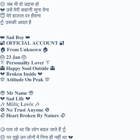
😔 जब भी वो उदास हो
💔 उसे मेरी कहानी सुना देना
😇 मेरे हालात पर हँसना
☝️ उसकी आदत है
👑 𝐒𝐚𝐝 𝐁𝐨𝐲 👑
🔐 𝐎𝐅𝐅𝐈𝐂𝐈𝐀𝐋 𝐀𝐂𝐂𝐎𝐔𝐍𝐓 🔐
🏠 𝐅𝐫𝐨𝐦 𝐔𝐧𝐤𝐧𝐨𝐰𝐧 🏠
🎂 𝟐𝟑 𝐉𝐚𝐧 🎂
👔 𝐏𝐞𝐫𝐬𝐨𝐧𝐚𝐥𝐢𝐭𝐲 𝐋𝐨𝐯𝐞𝐫 👔
👻 𝐇𝐚𝐩𝐩𝐲 𝐒𝐨𝐮𝐥 𝐎𝐮𝐭𝐬𝐢𝐝𝐞 👻
💔 𝐁𝐫𝐨𝐤𝐞𝐧 𝐈𝐧𝐬𝐢𝐝𝐞 💔
💯 𝐀𝐭𝐭𝐢𝐭𝐮𝐝𝐞 𝐎𝐧 𝐏𝐞𝐚𝐤 💯
😎 𝐌𝐫 𝐍𝐚𝐦𝐞 😎
💔 𝐒𝐚𝐝 𝐋𝐢𝐟𝐞 💔
🎶 𝐌ûßïç 𝐋ø𝐯ê𝐫 🎶
🚫 𝐍𝐨 𝐓𝐫𝐮𝐬𝐭 𝐀𝐧𝐲𝐨𝐧𝐞 🚫
🥀 𝐇𝐞𝐚𝐫𝐭 𝐁𝐫𝐨𝐤𝐞𝐧 𝐁𝐲 𝐍𝐚𝐭𝐮𝐫𝐞 🥀
🥲 पता तो था कि लोग बदल जाते हैं ☝️
😞 पर तुझे उन लोगों में गिना ही नहीं था 💔