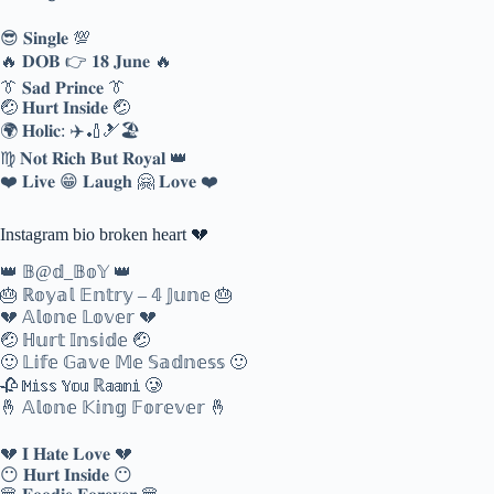
😎 𝐒𝐢𝐧𝐠𝐥𝐞 💯
🔥 𝐃𝐎𝐁 👉 𝟏𝟖 𝐉𝐮𝐧𝐞 🔥
👔 𝐒𝐚𝐝 𝐏𝐫𝐢𝐧𝐜𝐞 👔
🤕 𝐇𝐮𝐫𝐭 𝐈𝐧𝐬𝐢𝐝𝐞 🤕
🌍 𝐇𝐨𝐥𝐢𝐜: ✈️🏏🎿🏖️
♍ 𝐍𝐨𝐭 𝐑𝐢𝐜𝐡 𝐁𝐮𝐭 𝐑𝐨𝐲𝐚𝐥 👑
❤️ 𝐋𝐢𝐯𝐞 😁 𝐋𝐚𝐮𝐠𝐡 🤗 𝐋𝐨𝐯𝐞 ❤️
Instagram bio broken heart 💔
👑 𝔹@𝕕_𝔹𝕠𝕐 👑
🎂 ℝ𝕠𝕪𝕒𝕝 𝔼𝕟𝕥𝕣𝕪 – 𝟜 𝕁𝕦𝕟𝕖 🎂
💔 𝔸𝕝𝕠𝕟𝕖 𝕃𝕠𝕧𝕖𝕣 💔
🤕 ℍ𝕦𝕣𝕥 𝕀𝕟𝕤𝕚𝕕𝕖 🤕
🙂 𝕃𝕚𝕗𝕖 𝔾𝕒𝕧𝕖 𝕄𝕖 𝕊𝕒𝕕𝕟𝕖𝕤𝕤 🙂
🥀 𝕄𝕚𝕤𝕤 𝕐𝕠𝕦 ℝ𝕒𝕒𝕟𝕚 🥲
🤞 𝔸𝕝𝕠𝕟𝕖 𝕂𝕚𝕟𝕘 𝔽𝕠𝕣𝕖𝕧𝕖𝕣 🤞
💔 𝐈 𝐇𝐚𝐭𝐞 𝐋𝐨𝐯𝐞 💔
😶 𝐇𝐮𝐫𝐭 𝐈𝐧𝐬𝐢𝐝𝐞 😶