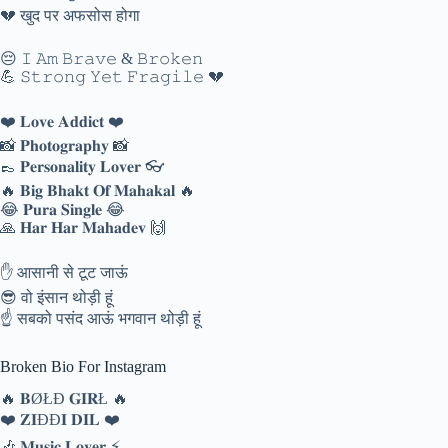
💔 खुद पर अफसोस होगा
😔 𝙸 𝙰𝚖 𝙱𝚛𝚊𝚟𝚎 & 𝙱𝚛𝚘𝚔𝚎𝚗
💪 𝚂𝚝𝚛𝚘𝚗𝚐 𝚈𝚎𝚝 𝙵𝚛𝚊𝚐𝚒𝚕𝚎 💔
❤️ 𝐋𝐨𝐯𝐞 𝐀𝐝𝐝𝐢𝐜𝐭 ❤️
📸 𝐏𝐡𝐨𝐭𝐨𝐠𝐫𝐚𝐩𝐡𝐲 📸
👞 𝐏𝐞𝐫𝐬𝐨𝐧𝐚𝐥𝐢𝐭𝐲 𝐋𝐨𝐯𝐞𝐫 👓
🔥 𝐁𝐢𝐠 𝐁𝐡𝐚𝐤𝐭 𝐎𝐟 𝐌𝐚𝐡𝐚𝐤𝐚𝐥 🔥
😂 𝐏𝐮𝐫𝐚 𝐒𝐢𝐧𝐠𝐥𝐞 😂
🙏 𝐇𝐚𝐫 𝐇𝐚𝐫 𝐌𝐚𝐡𝐚𝐝𝐞𝐯 🙌
✋ आसानी से टूट जाऊं
😎 वो इंसान थोड़ी हूं
☝️ सबको पसंद आऊं भगवान थोड़ी हूं
Broken Bio For Instagram
🔥 𝐁ØŁĐ 𝐆𝐈𝐑Ł 🔥
❤️ 𝐙𝐈ĐĐ𝐈 𝐃𝐈𝐋 ❤️
🎶 𝐌𝐮𝐬𝐢𝐜 𝐋𝐨𝐯𝐞𝐫 ⚡