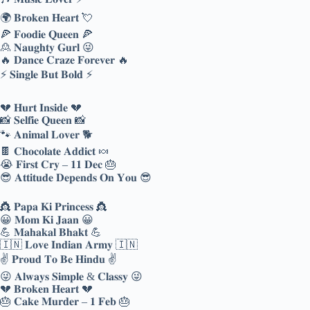
🌍 𝐁𝐫𝐨𝐤𝐞𝐧 𝐇𝐞𝐚𝐫𝐭 💘
🍕 𝐅𝐨𝐨𝐝𝐢𝐞 𝐐𝐮𝐞𝐞𝐧 🍕
🙎 𝐍𝐚𝐮𝐠𝐡𝐭𝐲 𝐆𝐮𝐫𝐥 😜
🔥 𝐃𝐚𝐧𝐜𝐞 𝐂𝐫𝐚𝐳𝐞 𝐅𝐨𝐫𝐞𝐯𝐞𝐫 🔥
⚡ 𝐒𝐢𝐧𝐠𝐥𝐞 𝐁𝐮𝐭 𝐁𝐨𝐥𝐝 ⚡
💔 𝐇𝐮𝐫𝐭 𝐈𝐧𝐬𝐢𝐝𝐞 💔
📸 𝐒𝐞𝐥𝐟𝐢𝐞 𝐐𝐮𝐞𝐞𝐧 📸
🐾 𝐀𝐧𝐢𝐦𝐚𝐥 𝐋𝐨𝐯𝐞𝐫 🐕
🍫 𝐂𝐡𝐨𝐜𝐨𝐥𝐚𝐭𝐞 𝐀𝐝𝐝𝐢𝐜𝐭 🍬
😭 𝐅𝐢𝐫𝐬𝐭 𝐂𝐫𝐲 – 𝟏𝟏 𝐃𝐞𝐜 🎂
😎 𝐀𝐭𝐭𝐢𝐭𝐮𝐝𝐞 𝐃𝐞𝐩𝐞𝐧𝐝𝐬 𝐎𝐧 𝐘𝐨𝐮 😎
👸 𝐏𝐚𝐩𝐚 𝐊𝐢 𝐏𝐫𝐢𝐧𝐜𝐞𝐬𝐬 👸
😀 𝐌𝐨𝐦 𝐊𝐢 𝐉𝐚𝐚𝐧 😀
💪 𝐌𝐚𝐡𝐚𝐤𝐚𝐥 𝐁𝐡𝐚𝐤𝐭 💪
🇮🇳 𝐋𝐨𝐯𝐞 𝐈𝐧𝐝𝐢𝐚𝐧 𝐀𝐫𝐦𝐲 🇮🇳
✌ 𝐏𝐫𝐨𝐮𝐝 𝐓𝐨 𝐁𝐞 𝐇𝐢𝐧𝐝𝐮 ✌
😜 𝐀𝐥𝐰𝐚𝐲𝐬 𝐒𝐢𝐦𝐩𝐥𝐞 & 𝐂𝐥𝐚𝐬𝐬𝐲 😜
💔 𝐁𝐫𝐨𝐤𝐞𝐧 𝐇𝐞𝐚𝐫𝐭 💔
🎂 𝐂𝐚𝐤𝐞 𝐌𝐮𝐫𝐝𝐞𝐫 – 𝟏 𝐅𝐞𝐛 🎂