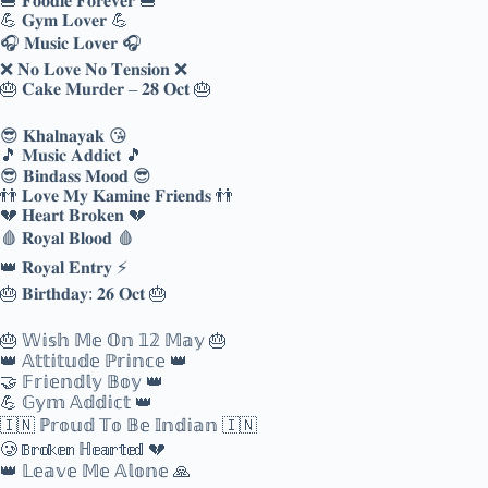
🍔 𝐅𝐨𝐨𝐝𝐢𝐞 𝐅𝐨𝐫𝐞𝐯𝐞𝐫 🍔
💪 𝐆𝐲𝐦 𝐋𝐨𝐯𝐞𝐫 💪
🎧 𝐌𝐮𝐬𝐢𝐜 𝐋𝐨𝐯𝐞𝐫 🎧
❌ 𝐍𝐨 𝐋𝐨𝐯𝐞 𝐍𝐨 𝐓𝐞𝐧𝐬𝐢𝐨𝐧 ❌
🎂 𝐂𝐚𝐤𝐞 𝐌𝐮𝐫𝐝𝐞𝐫 – 𝟐𝟖 𝐎𝐜𝐭 🎂
😎 𝐊𝐡𝐚𝐥𝐧𝐚𝐲𝐚𝐤 😘
🎵 𝐌𝐮𝐬𝐢𝐜 𝐀𝐝𝐝𝐢𝐜𝐭 🎵
😎 𝐁𝐢𝐧𝐝𝐚𝐬𝐬 𝐌𝐨𝐨𝐝 😎
👬 𝐋𝐨𝐯𝐞 𝐌𝐲 𝐊𝐚𝐦𝐢𝐧𝐞 𝐅𝐫𝐢𝐞𝐧𝐝𝐬 👬
💔 𝐇𝐞𝐚𝐫𝐭 𝐁𝐫𝐨𝐤𝐞𝐧 💔
🩸 𝐑𝐨𝐲𝐚𝐥 𝐁𝐥𝐨𝐨𝐝 🩸
👑 𝐑𝐨𝐲𝐚𝐥 𝐄𝐧𝐭𝐫𝐲 ⚡
🎂 𝐁𝐢𝐫𝐭𝐡𝐝𝐚𝐲: 𝟐𝟔 𝐎𝐜𝐭 🎂
🎂 𝕎𝕚𝕤𝕙 𝕄𝕖 𝕆𝕟 𝟙𝟚 𝕄𝕒𝕪 🎂
👑 𝔸𝕥𝕥𝕚𝕥𝕦𝕕𝕖 ℙ𝕣𝕚𝕟𝕔𝕖 👑
🤝 𝔽𝕣𝕚𝕖𝕟𝕕𝕝𝕪 𝔹𝕠𝕪 👑
💪 𝔾𝕪𝕞 𝔸𝕕𝕕𝕚𝕔𝕥 👑
🇮🇳 ℙ𝕣𝕠𝕦𝕕 𝕋𝕠 𝔹𝕖 𝕀𝕟𝕕𝕚𝕒𝕟 🇮🇳
🥲 𝔹𝕣𝕠𝕜𝕖𝕟 ℍ𝕖𝕒𝕣𝕥𝕖𝕕 💔
👑 𝕃𝕖𝕒𝕧𝕖 𝕄𝕖 𝔸𝕝𝕠𝕟𝕖 🙏