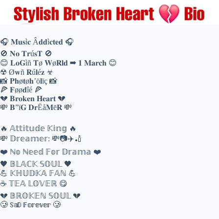
🎧 𝐌𝐮𝐬ì𝐜 Â𝐝𝐝ì𝐜𝐭𝐞𝐝 🎧
🚫 𝐍𝐨 𝐓𝐫ú𝐬𝐓 🚫
😊 𝐋𝐨𝐆ìñ 𝐓ø 𝐖ø𝐑𝐥𝐝 ➡ 𝟏 𝐌𝐚𝐫𝐜𝐡 😊
☢ Ø𝐰ñ 𝐑ú𝐥é𝐳 ☣
📸 𝐏𝐡ø𝐭ø𝐡’ö𝐥ïç 📸
🍕 𝐅øø𝐝îé 🍕
💔 𝐁𝐫𝐨𝐤𝐞𝐧 𝐇𝐞𝐚𝐫𝐭 💔
💸 𝐁”ï𝐆 𝐃𝐫Ëå𝐌ē𝐑 💸
🔥 𝔸𝕥𝕥𝕚𝕥𝕦𝕕𝕖 𝕂𝕚𝕟𝕘 🔥
💸 𝔻𝕣𝕖𝕒𝕞𝕖𝕣: 💸📷✈️🏏
❤️ ℕ𝕠 ℕ𝕖𝕖𝕕 𝔽𝕠𝕣 𝔻𝕣𝕒𝕞𝕒 ❤️
🖤 𝔹𝕃𝔸ℂ𝕂 𝕊𝕆𝕌𝕃 🖤
💪 𝕂ℍ𝕌𝔻𝕂𝔸 𝔽𝔸ℕ 💪
☕ 𝕋𝔼𝔸 𝕃𝕆𝕍𝔼ℝ 😋
💔 𝔹ℝ𝕆𝕂𝔼ℕ 𝕊𝕆𝕌𝕃 💔
🥲 𝕊𝕒𝔻 𝔽𝕠𝕣𝕖𝕧𝕖𝕣 🥲