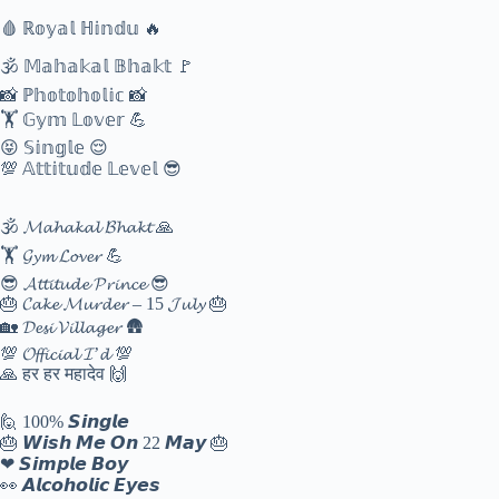
🩸 ℝ𝕠𝕪𝕒𝕝 ℍ𝕚𝕟𝕕𝕦 🔥
🕉️ 𝕄𝕒𝕙𝕒𝕜𝕒𝕝 𝔹𝕙𝕒𝕜𝕥 🚩
📸 ℙ𝕙𝕠𝕥𝕠𝕙𝕠𝕝𝕚𝕔 📸
🏋️ 𝔾𝕪𝕞 𝕃𝕠𝕧𝕖𝕣 💪
😝 𝕊𝕚𝕟𝕘𝕝𝕖 😌
💯 𝔸𝕥𝕥𝕚𝕥𝕦𝕕𝕖 𝕃𝕖𝕧𝕖𝕝 😎
🕉️ 𝓜𝓪𝓱𝓪𝓴𝓪𝓵 𝓑𝓱𝓪𝓴𝓽 🙏
🏋️ 𝓖𝔂𝓶 𝓛𝓸𝓿𝓮𝓻 💪
😎 𝓐𝓽𝓽𝓲𝓽𝓾𝓭𝓮 𝓟𝓻𝓲𝓷𝓬𝓮 😎
🎂 𝓒𝓪𝓴𝓮 𝓜𝓾𝓻𝓭𝓮𝓻 – 15 𝓙𝓾𝓵𝔂 🎂
🏡 𝓓𝓮𝓼𝓲 𝓥𝓲𝓵𝓵𝓪𝓰𝓮𝓻 🛖
💯 𝓞𝓯𝓯𝓲𝓬𝓲𝓪𝓵 𝓘’𝓭 💯
🙏 हर हर महादेव 🙌
🙋 100% 𝙎𝙞𝙣𝙜𝙡𝙚
🎂 𝙒𝙞𝙨𝙝 𝙈𝙚 𝙊𝙣 22 𝙈𝙖𝙮 🎂
❤ 𝙎𝙞𝙢𝙥𝙡𝙚 𝘽𝙤𝙮
👀 𝘼𝙡𝙘𝙤𝙝𝙤𝙡𝙞𝙘 𝙀𝙮𝙚𝙨