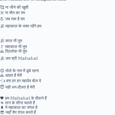
🥰 ना जीने की खुशी
☠️ ना मौत का ग़म
💪 जब तक है दम
🕉️ महाकाल के भक्त रहेंगे हम
🕉️ काल भी तुम
🚩 महाकाल भी तुम
🙏 त्रिलोक भी तुम
🕉️ जय श्री 𝕄𝕒𝕙𝕒𝕜𝕒𝕝
😍 भोले के नाम में डूबे रहना
🙏 आदत है मेरी
👈 बस हर हर महादेव बोल दे
😇 यही धन-दौलत है मेरी
🖤 हम 𝕄𝕒𝕙𝕒𝕜𝕒𝕝 के दीवाने हैं
👊 तान के सीना चलते हैं
🌲 ये महाकाल का जंगल है
😎 जहाँ शेर दंगल करते हैं