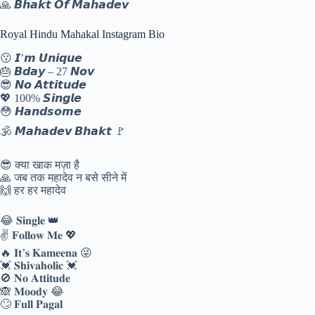
🙏 𝘽𝙝𝙖𝙠𝙩 𝙊𝙛 𝙈𝙖𝙝𝙖𝙙𝙚𝙫
Royal Hindu Mahakal Instagram Bio
😗 𝙄’𝙢 𝙐𝙣𝙞𝙦𝙪𝙚
🎂 𝘽𝙙𝙖𝙮 – 27 𝙉𝙤𝙫
😎 𝙉𝙤 𝘼𝙩𝙩𝙞𝙩𝙪𝙙𝙚
💖 100% 𝙎𝙞𝙣𝙜𝙡𝙚
😳 𝙃𝙖𝙣𝙙𝙨𝙤𝙢𝙚
🕉️ 𝙈𝙖𝙝𝙖𝙙𝙚𝙫 𝘽𝙝𝙖𝙠𝙩 🚩
😎 क्या खाक मज़ा है
🙏 जब तक महादेव न बसे सीने में
🙌 हर हर महादेव
😂 𝐒𝐢𝐧𝐠𝐥𝐞 👑
✌️ 𝐅𝐨𝐥𝐥𝐨𝐰 𝐌𝐞 💖
🔥 𝐈𝐭’𝐬 𝐊𝐚𝐦𝐞𝐞𝐧𝐚 😜
💓 𝐒𝐡𝐢𝐯𝐚𝐡𝐨𝐥𝐢𝐜 💓
🚫 𝐍𝐨 𝐀𝐭𝐭𝐢𝐭𝐮𝐝𝐞
🙈 𝐌𝐨𝐨𝐝𝐲 😂
🙄 𝐅𝐮𝐥𝐥 𝐏𝐚𝐠𝐚𝐥