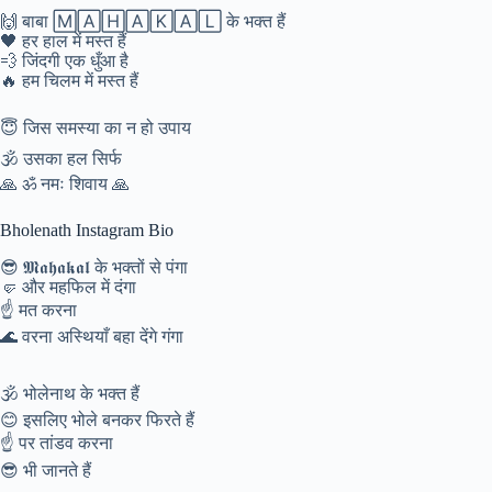
🙌 बाबा 🄼🄰🄷🄰🄺🄰🄻 के भक्त हैं
🖤 हर हाल में मस्त हैं
💨 जिंदगी एक धुँआ है
🔥 हम चिलम में मस्त हैं
😇 जिस समस्या का न हो उपाय
🕉️ उसका हल सिर्फ
🙏 ॐ नमः शिवाय 🙏
Bholenath Instagram Bio
😎 𝕸𝖆𝖍𝖆𝖐𝖆𝖑 के भक्तों से पंगा
🤛 और महफिल में दंगा
☝️ मत करना
🌊 वरना अस्थियाँ बहा देंगे गंगा
🕉️ भोलेनाथ के भक्त हैं
😊 इसलिए भोले बनकर फिरते हैं
☝️ पर तांडव करना
😎 भी जानते हैं