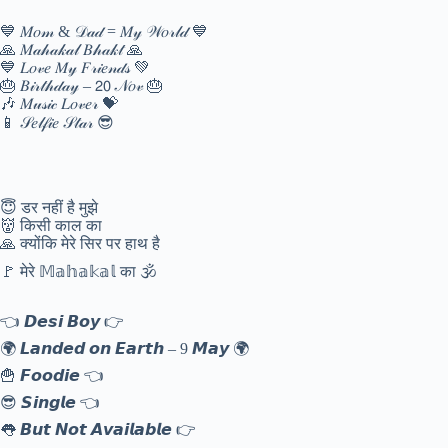
💙 𝑀𝑜𝓂 & 𝒟𝒶𝒹 = 𝑀𝓎 𝒲𝑜𝓇𝓁𝒹 💙
🙏 𝑀𝒶𝒽𝒶𝓀𝒶𝓁 𝐵𝒽𝒶𝓀𝓉 🙏
💙 𝐿𝑜𝓋𝑒 𝑀𝓎 𝐹𝓇𝒾𝑒𝓃𝒹𝓈 💚
🎂 𝐵𝒾𝓇𝓉𝒽𝒹𝒶𝓎 – 𝟤𝟢 𝒩𝑜𝓋 🎂
🎶 𝑀𝓊𝓈𝒾𝒸 𝐿𝑜𝓋𝑒𝓇 💝
📱 𝒮𝑒𝓁𝒻𝒾𝑒 𝒮𝓉𝒶𝓇 😎
😇 डर नहीं है मुझे
👹 किसी काल का
🙏 क्योंकि मेरे सिर पर हाथ है
🚩 मेरे 𝕄𝕒𝕙𝕒𝕜𝕒𝕝 का 🕉️
👈 𝘿𝙚𝙨𝙞 𝘽𝙤𝙮 👉
🌍 𝙇𝙖𝙣𝙙𝙚𝙙 𝙤𝙣 𝙀𝙖𝙧𝙩𝙝 – 9 𝙈𝙖𝙮 🌍
🍟 𝙁𝙤𝙤𝙙𝙞𝙚 👈
😎 𝙎𝙞𝙣𝙜𝙡𝙚 👈
👅 𝘽𝙪𝙩 𝙉𝙤𝙩 𝘼𝙫𝙖𝙞𝙡𝙖𝙗𝙡𝙚 👉