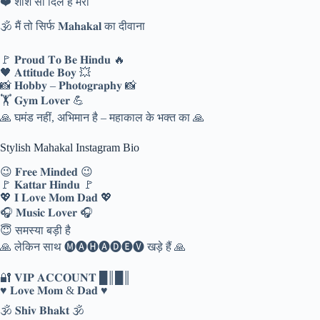
❤️ शीशे सा दिल है मेरा
🕉️ मैं तो सिर्फ 𝐌𝐚𝐡𝐚𝐤𝐚𝐥 का दीवाना
🚩 𝐏𝐫𝐨𝐮𝐝 𝐓𝐨 𝐁𝐞 𝐇𝐢𝐧𝐝𝐮 🔥
🖤 𝐀𝐭𝐭𝐢𝐭𝐮𝐝𝐞 𝐁𝐨𝐲 💥
📸 𝐇𝐨𝐛𝐛𝐲 – 𝐏𝐡𝐨𝐭𝐨𝐠𝐫𝐚𝐩𝐡𝐲 📸
🏋️ 𝐆𝐲𝐦 𝐋𝐨𝐯𝐞𝐫 💪
🙏 घमंड नहीं, अभिमान है – महाकाल के भक्त का 🙏
Stylish Mahakal Instagram Bio
😉 𝐅𝐫𝐞𝐞 𝐌𝐢𝐧𝐝𝐞𝐝 😉
🚩 𝐊𝐚𝐭𝐭𝐚𝐫 𝐇𝐢𝐧𝐝𝐮 🚩
💖 𝐈 𝐋𝐨𝐯𝐞 𝐌𝐨𝐦 𝐃𝐚𝐝 💖
🎧 𝐌𝐮𝐬𝐢𝐜 𝐋𝐨𝐯𝐞𝐫 🎧
😇 समस्या बड़ी है
🙏 लेकिन साथ 🅜🅐🅗🅐🅓🅔🅥 खड़े हैं 🙏
🔐 𝐕𝐈𝐏 𝐀𝐂𝐂𝐎𝐔𝐍𝐓 █║█║
♥️ 𝐋𝐨𝐯𝐞 𝐌𝐨𝐦 & 𝐃𝐚𝐝 ♥️
🕉️ 𝐒𝐡𝐢𝐯 𝐁𝐡𝐚𝐤𝐭 🕉️