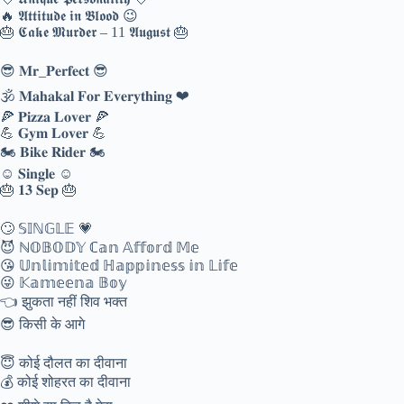
🔥 𝕬𝖙𝖙𝖎𝖙𝖚𝖉𝖊 𝖎𝖓 𝕭𝖑𝖔𝖔𝖉 😉
🎂 𝕮𝖆𝖐𝖊 𝕸𝖚𝖗𝖉𝖊𝖗 – 11 𝕬𝖚𝖌𝖚𝖘𝖙 🎂
😎 𝐌𝐫_𝐏𝐞𝐫𝐟𝐞𝐜𝐭 😎
🕉️ 𝐌𝐚𝐡𝐚𝐤𝐚𝐥 𝐅𝐨𝐫 𝐄𝐯𝐞𝐫𝐲𝐭𝐡𝐢𝐧𝐠 ❤
🍕 𝐏𝐢𝐳𝐳𝐚 𝐋𝐨𝐯𝐞𝐫 🍕
💪 𝐆𝐲𝐦 𝐋𝐨𝐯𝐞𝐫 💪
🏍️ 𝐁𝐢𝐤𝐞 𝐑𝐢𝐝𝐞𝐫 🏍️
☺️ 𝐒𝐢𝐧𝐠𝐥𝐞 ☺️
🎂 𝟏𝟑 𝐒𝐞𝐩 🎂
🙄 𝕊𝕀ℕ𝔾𝕃𝔼 💗
😈 ℕ𝕆𝔹𝕆𝔻𝕐 ℂ𝕒𝕟 𝔸𝕗𝕗𝕠𝕣𝕕 𝕄𝕖
😘 𝕌𝕟𝕝𝕚𝕞𝕚𝕥𝕖𝕕 ℍ𝕒𝕡𝕡𝕚𝕟𝕖𝕤𝕤 𝕚𝕟 𝕃𝕚𝕗𝕖
😜 𝕂𝕒𝕞𝕖𝕖𝕟𝕒 𝔹𝕠𝕪
👈 झुकता नहीं शिव भक्त
😎 किसी के आगे
😇 कोई दौलत का दीवाना
💰 कोई शोहरत का दीवाना