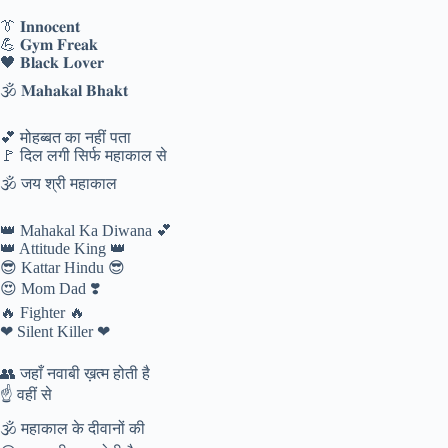
👔 𝐈𝐧𝐧𝐨𝐜𝐞𝐧𝐭
💪 𝐆𝐲𝐦 𝐅𝐫𝐞𝐚𝐤
🖤 𝐁𝐥𝐚𝐜𝐤 𝐋𝐨𝐯𝐞𝐫
🕉️ 𝐌𝐚𝐡𝐚𝐤𝐚𝐥 𝐁𝐡𝐚𝐤𝐭
💕 मोहब्बत का नहीं पता
🚩 दिल लगी सिर्फ महाकाल से
🕉️ जय श्री महाकाल
👑 Mahakal Ka Diwana 💕
👑 Attitude King 👑
😎 Kattar Hindu 😎
😍 Mom Dad ❣️
🔥 Fighter 🔥
❤ Silent Killer ❤
👥 जहाँ नवाबी ख़त्म होती है
☝️ वहीं से
🕉️ महाकाल के दीवानों की