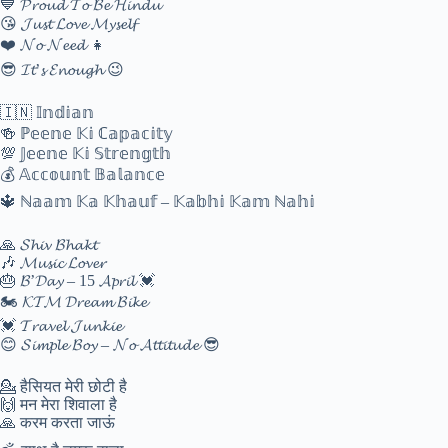
💙 𝓟𝓻𝓸𝓾𝓭 𝓣𝓸 𝓑𝓮 𝓗𝓲𝓷𝓭𝓾
😘 𝓙𝓾𝓼𝓽 𝓛𝓸𝓿𝓮 𝓜𝔂𝓼𝓮𝓵𝓯
❤️ 𝓝𝓸 𝓝𝓮𝓮𝓭 👧
😎 𝓘𝓽’𝓼 𝓔𝓷𝓸𝓾𝓰𝓱 😉
🇮🇳 𝕀𝕟𝕕𝕚𝕒𝕟
🍻 ℙ𝕖𝕖𝕟𝕖 𝕂𝕚 ℂ𝕒𝕡𝕒𝕔𝕚𝕥𝕪
💯 𝕁𝕖𝕖𝕟𝕖 𝕂𝕚 𝕊𝕥𝕣𝕖𝕟𝕘𝕥𝕙
💰 𝔸𝕔𝕔𝕠𝕦𝕟𝕥 𝔹𝕒𝕝𝕒𝕟𝕔𝕖
🔱 ℕ𝕒𝕒𝕞 𝕂𝕒 𝕂𝕙𝕒𝕦𝕗 – 𝕂𝕒𝕓𝕙𝕚 𝕂𝕒𝕞 ℕ𝕒𝕙𝕚
🙏 𝓢𝓱𝓲𝓿 𝓑𝓱𝓪𝓴𝓽
🎶 𝓜𝓾𝓼𝓲𝓬 𝓛𝓸𝓿𝓮𝓻
🎂 𝓑’𝓓𝓪𝔂 – 15 𝓐𝓹𝓻𝓲𝓵 💓
🏍️ 𝓚𝓣𝓜 𝓓𝓻𝓮𝓪𝓶 𝓑𝓲𝓴𝓮
💓 𝓣𝓻𝓪𝓿𝓮𝓵 𝓙𝓾𝓷𝓴𝓲𝓮
😊 𝓢𝓲𝓶𝓹𝓵𝓮 𝓑𝓸𝔂 – 𝓝𝓸 𝓐𝓽𝓽𝓲𝓽𝓾𝓭𝓮 😎
💁 हैसियत मेरी छोटी है
🙌 मन मेरा शिवाला है
🙏 करम करता जाऊं