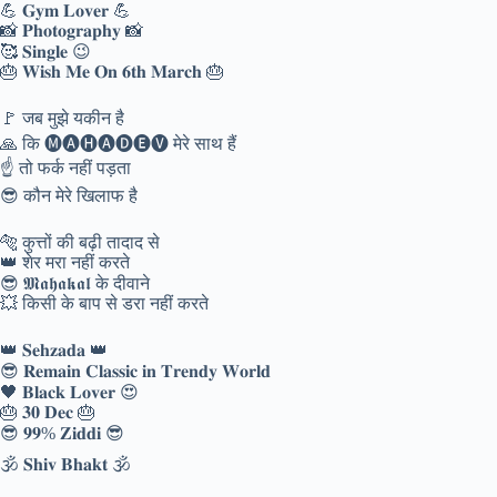
💪 𝐆𝐲𝐦 𝐋𝐨𝐯𝐞𝐫 💪
📸 𝐏𝐡𝐨𝐭𝐨𝐠𝐫𝐚𝐩𝐡𝐲 📸
🥰 𝐒𝐢𝐧𝐠𝐥𝐞 😉
🎂 𝐖𝐢𝐬𝐡 𝐌𝐞 𝐎𝐧 𝟔𝐭𝐡 𝐌𝐚𝐫𝐜𝐡 🎂
🚩 जब मुझे यकीन है
🙏 कि 🅜🅐🅗🅐🅓🅔🅥 मेरे साथ हैं
☝️ तो फर्क नहीं पड़ता
😎 कौन मेरे खिलाफ है
🐅 कुत्तों की बढ़ी तादाद से
👑 शेर मरा नहीं करते
😎 𝕸𝖆𝖍𝖆𝖐𝖆𝖑 के दीवाने
💥 किसी के बाप से डरा नहीं करते
👑 𝐒𝐞𝐡𝐳𝐚𝐝𝐚 👑
😎 𝐑𝐞𝐦𝐚𝐢𝐧 𝐂𝐥𝐚𝐬𝐬𝐢𝐜 𝐢𝐧 𝐓𝐫𝐞𝐧𝐝𝐲 𝐖𝐨𝐫𝐥𝐝
🖤 𝐁𝐥𝐚𝐜𝐤 𝐋𝐨𝐯𝐞𝐫 😍
🎂 𝟑𝟎 𝐃𝐞𝐜 🎂
😎 𝟗𝟗% 𝐙𝐢𝐝𝐝𝐢 😎
🕉️ 𝐒𝐡𝐢𝐯 𝐁𝐡𝐚𝐤𝐭 🕉️