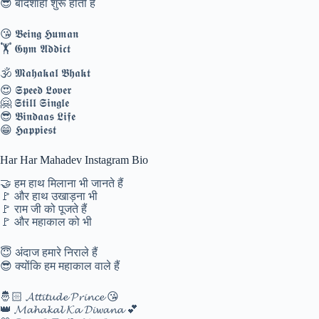
😎 बादशाही शुरू होती है
😘 𝕭𝖊𝖎𝖓𝖌 𝕳𝖚𝖒𝖆𝖓
🏋️ 𝕲𝖞𝖒 𝕬𝖉𝖉𝖎𝖈𝖙
🕉️ 𝕸𝖆𝖍𝖆𝖐𝖆𝖑 𝕭𝖍𝖆𝖐𝖙
😍 𝕾𝖕𝖊𝖊𝖉 𝕷𝖔𝖛𝖊𝖗
🤗 𝕾𝖙𝖎𝖑𝖑 𝕾𝖎𝖓𝖌𝖑𝖊
😎 𝕭𝖎𝖓𝖉𝖆𝖆𝖘 𝕷𝖎𝖋𝖊
😁 𝕳𝖆𝖕𝖕𝖎𝖊𝖘𝖙
Har Har Mahadev Instagram Bio
🤝 हम हाथ मिलाना भी जानते हैं
🚩 और हाथ उखाड़ना भी
🚩 राम जी को पूजते हैं
🚩 और महाकाल को भी
😇 अंदाज हमारे निराले हैं
😎 क्योंकि हम महाकाल वाले हैं
🤴🏻 𝓐𝓽𝓽𝓲𝓽𝓾𝓭𝓮 𝓟𝓻𝓲𝓷𝓬𝓮 😘
👑 𝓜𝓪𝓱𝓪𝓴𝓪𝓵 𝓚𝓪 𝓓𝓲𝔀𝓪𝓷𝓪 💕