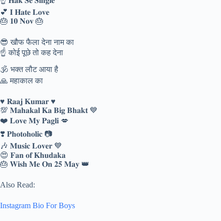
☝️ 𝐇𝐚𝐤 𝐒𝐞 𝐒𝐢𝐧𝐠𝐥𝐞
💕 𝐈 𝐇𝐚𝐭𝐞 𝐋𝐨𝐯𝐞
🎂 𝟏𝟎 𝐍𝐨𝐯 🎂
😎 खौफ फैला देना नाम का
☝️ कोई पूछे तो कह देना
🕉️ भक्त लौट आया है
🙏 महाकाल का
♥️ 𝐑𝐚𝐚𝐣 𝐊𝐮𝐦𝐚𝐫 ♥️
💯 𝐌𝐚𝐡𝐚𝐤𝐚𝐥 𝐊𝐚 𝐁𝐢𝐠 𝐁𝐡𝐚𝐤𝐭 💙
❤️ 𝐋𝐨𝐯𝐞 𝐌𝐲 𝐏𝐚𝐠𝐥𝐢 💋
❣️ 𝐏𝐡𝐨𝐭𝐨𝐡𝐨𝐥𝐢𝐜 📷
🎶 𝐌𝐮𝐬𝐢𝐜 𝐋𝐨𝐯𝐞𝐫 💙
😍 𝐅𝐚𝐧 𝐨𝐟 𝐊𝐡𝐮𝐝𝐚𝐤𝐚
🎂 𝐖𝐢𝐬𝐡 𝐌𝐞 𝐎𝐧 𝟐𝟓 𝐌𝐚𝐲 👑
Also Read:
Instagram Bio For Boys