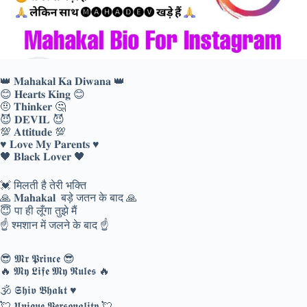
👑 𝐌𝐚𝐡𝐚𝐤𝐚𝐥 𝐊𝐚 𝐃𝐢𝐰𝐚𝐧𝐚 👑
😊 𝐇𝐞𝐚𝐫𝐭𝐬 𝐊𝐢𝐧𝐠 😊
🤨 𝐓𝐡𝐢𝐧𝐤𝐞𝐫 🤔
😈 𝐃𝐄𝐕𝐈𝐋 😈
💯 𝐀𝐭𝐭𝐢𝐭𝐮𝐝𝐞 💯
♥️ 𝐋𝐨𝐯𝐞 𝐌𝐲 𝐏𝐚𝐫𝐞𝐧𝐭𝐬 ♥️
🖤 𝐁𝐥𝐚𝐜𝐤 𝐋𝐨𝐯𝐞𝐫 🖤
💓 मिलती है तेरी भक्ति
🙏 𝐌𝐚𝐡𝐚𝐤𝐚𝐥 बड़े जतन के बाद 🙏
😇 पा ही लूँगा तुझे मैं
☝️ श्मशान में जलने के बाद ☝️
😎 𝕸𝖗 𝕻𝖗𝖎𝖓𝖈𝖊 😎
🔥 𝕸𝖞 𝕷𝖎𝖋𝖊 𝕸𝖞 𝕽𝖚𝖑𝖊𝖘 🔥
🕉️ 𝕾𝖍𝖎𝖛 𝕭𝖍𝖆𝖐𝖙 ♥️
💘 𝖀𝖓𝖎𝖖𝖚𝖊 𝕻𝖊𝖗𝖘𝖔𝖓𝖆𝖑𝖎𝖙𝖞 💘