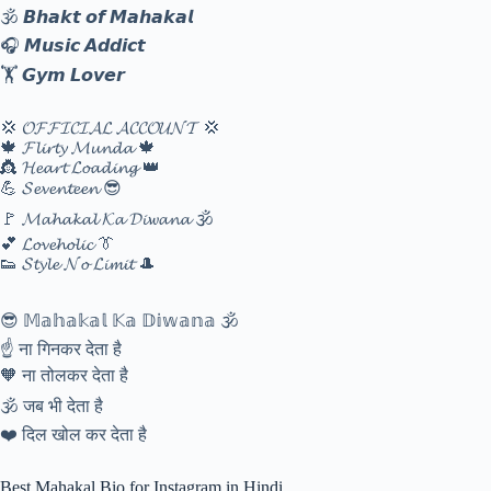
🕉️ 𝘽𝙝𝙖𝙠𝙩 𝙤𝙛 𝙈𝙖𝙝𝙖𝙠𝙖𝙡
🎧 𝙈𝙪𝙨𝙞𝙘 𝘼𝙙𝙙𝙞𝙘𝙩
🏋️ 𝙂𝙮𝙢 𝙇𝙤𝙫𝙚𝙧
💢 𝓞𝓕𝓕𝓘𝓒𝓘𝓐𝓛 𝓐𝓒𝓒𝓞𝓤𝓝𝓣 💢
🍁 𝓕𝓵𝓲𝓻𝓽𝔂 𝓜𝓾𝓷𝓭𝓪 🍁
👸 𝓗𝓮𝓪𝓻𝓽 𝓛𝓸𝓪𝓭𝓲𝓷𝓰 👑
💪 𝓢𝓮𝓿𝓮𝓷𝓽𝓮𝓮𝓷 😎
🚩 𝓜𝓪𝓱𝓪𝓴𝓪𝓵 𝓚𝓪 𝓓𝓲𝔀𝓪𝓷𝓪 🕉️
💕 𝓛𝓸𝓿𝓮𝓱𝓸𝓵𝓲𝓬 👔
👟 𝓢𝓽𝔂𝓵𝓮 𝓝𝓸 𝓛𝓲𝓶𝓲𝓽 🎩
😎 𝕄𝕒𝕙𝕒𝕜𝕒𝕝 𝕂𝕒 𝔻𝕚𝕨𝕒𝕟𝕒 🕉️
☝️ ना गिनकर देता है
🧡 ना तोलकर देता है
🕉️ जब भी देता है
❤️ दिल खोल कर देता है
Best Mahakal Bio for Instagram in Hindi